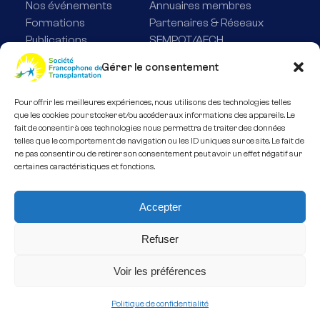
Nos événements
Annuaires membres
Formations
Partenaires & Réseaux
Publications
SFMPOT/AFCH
Médiatheque
Presse
Gérer le consentement
Bourses
Nous contacter
Patients
Pour offrir les meilleures expériences, nous utilisons des technologies telles
Actualités
que les cookies pour stocker et/ou accéder aux informations des appareils. Le
fait de consentir à ces technologies nous permettra de traiter des données
telles que le comportement de navigation ou les ID uniques sur ce site. Le fait de
ne pas consentir ou de retirer son consentement peut avoir un effet négatif sur
Adhérer
certaines caractéristiques et fonctions.
Soutenez-nous
Accepter
Refuser
Conditions de vente
Mentions Légales
Voir les préférences
Politique de confidentialité
Made by Med it up
Politique de confidentialité