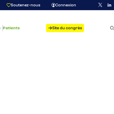
Soutenez-nous
Connexion
s
Patients
Site du congrès